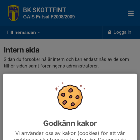
BK SKOTTFINT
GAIS Futsal F2008/2009
Logga in
Till hemsidan
Intern sida
Sidan du försöker nå är intern och kan endast nås av de som
tillhör sidan samt föreningens administratörer.
Klicka här för att logga in
Godkänn kakor
Vi använder oss av kakor (cookies) för att vår
webbplats ska fungera bra för dig. De används