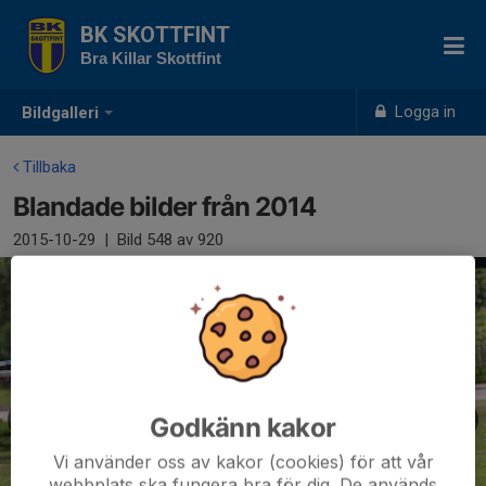
BK SKOTTFINT
Bra Killar Skottfint
Logga in
Bildgalleri
Tillbaka
Blandade bilder från 2014
2015-10-29
|
Bild
548
av 920
Godkänn kakor
Vi använder oss av kakor (cookies) för att vår
webbplats ska fungera bra för dig. De används