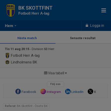
BK SKOTTFINT
Fotboll Herr A-lag
Logga in
Hem
Nästa match
Senaste resultat
Tis 11 aug 20:15
- Division 6B Herr
Fotboll Herr A-lag
Lindholmens BK
Visa tabell
Följ oss
Facebook
Instagram
LinkedIn
X
Referat:
BK Skottfint - Ösets BK