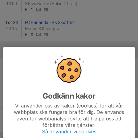
13:00
Stuvö Backe (Hälsö 1 Gräs)
5
-
1
Tor 28
FC Härlanda - BK Skottfint
20:15
Heden 3 Konstgräs
5
-
0
Juni
Tor 4
BK Skottfint - Backatorp IF
20:15
Nordic Wellness Arena
0
-
10
Tor 11
Finlandia Pallo AIF - BK Skottfint
Godkänn kakor
19:00
Tuvevallen 1 Gräs
4
-
0
Vi använder oss av kakor (cookies) för att vår
webbplats ska fungera bra för dig. De används
Tis 16
BK Skottfint - Ösets BK
även för webbanalys i syfte att hjälpa oss att
20:15
Nordic Wellness Arena
förbättra våra tjänster.
0
-
5
Så använder vi cookies