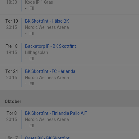
18:30
Kode IP 1 Gräs
-
Tor 10
BK Skottfint - Hälsö BK
20:15
Nordic Wellness Arena
-
Fre 18
Backatorp IF - BK Skottfint
19:15
Lillhagsplan
-
Tor 24
BK Skottfint - FC Härlanda
20:15
Nordic Wellness Arena
-
Oktober
Tor 8
BK Skottfint - Finlandia Pallo AIF
20:15
Nordic Wellness Arena
-
Lör 17
Ösets BK - BK Skottfint