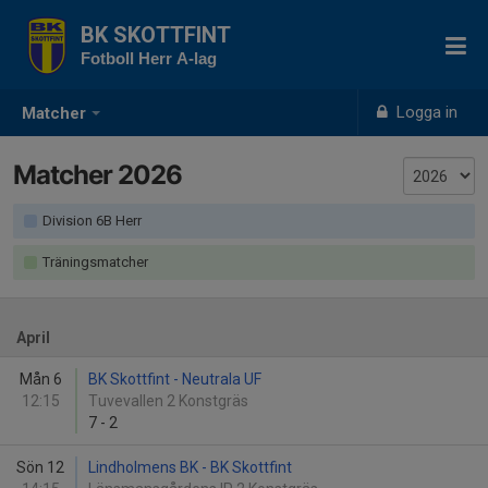
BK SKOTTFINT
Fotboll Herr A-lag
Logga in
Matcher
Matcher 2026
Division 6B Herr
Träningsmatcher
April
Mån 6
BK Skottfint - Neutrala UF
12:15
Tuvevallen 2 Konstgräs
7
-
2
Sön 12
Lindholmens BK - BK Skottfint