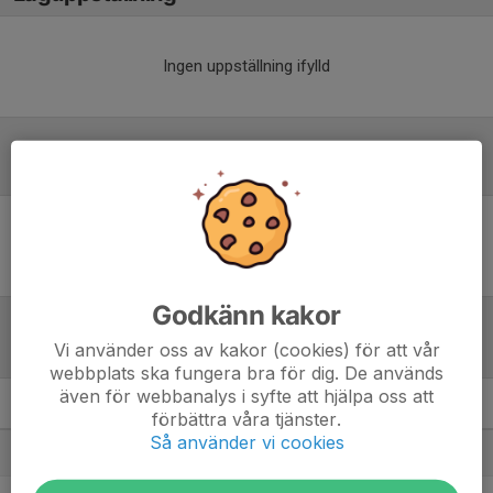
Ingen uppställning ifylld
Inför match
Inget skrivet
Godkänn kakor
Vi använder oss av kakor (cookies) för att vår
Tabell
webbplats ska fungera bra för dig. De används
även för webbanalys i syfte att hjälpa oss att
Division 6B Herr
M
+/-
P
förbättra våra tjänster.
Så använder vi cookies
1. Finlandia Pallo AIF
11
30
31