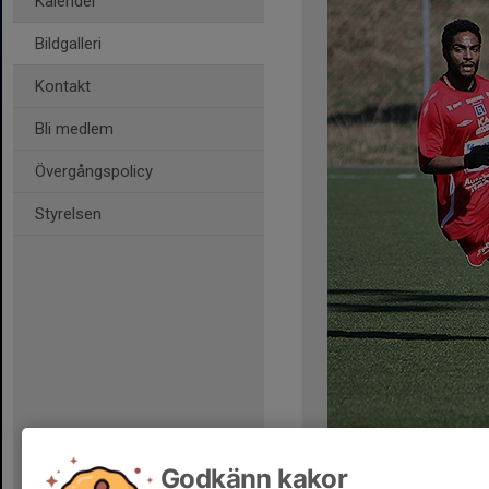
Kalender
Bildgalleri
Kontakt
Bli medlem
Övergångspolicy
Styrelsen
Kommentarer
Godkänn kakor