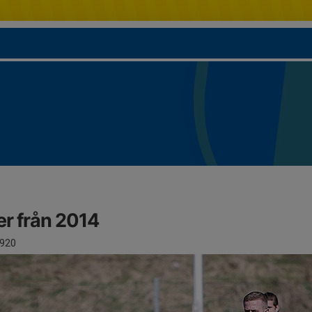
er från 2014
920