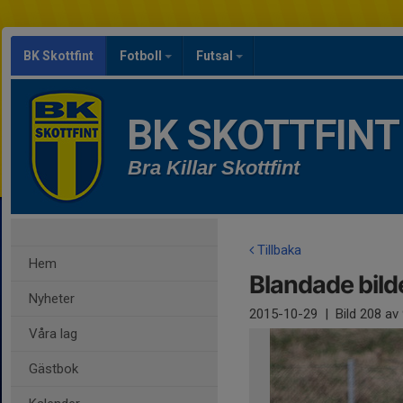
BK Skottfint
Fotboll
Futsal
BK SKOTTFINT
Bra Killar Skottfint
Tillbaka
Hem
Blandade bild
Nyheter
2015-10-29
|
Bild
208
av 
Våra lag
Gästbok