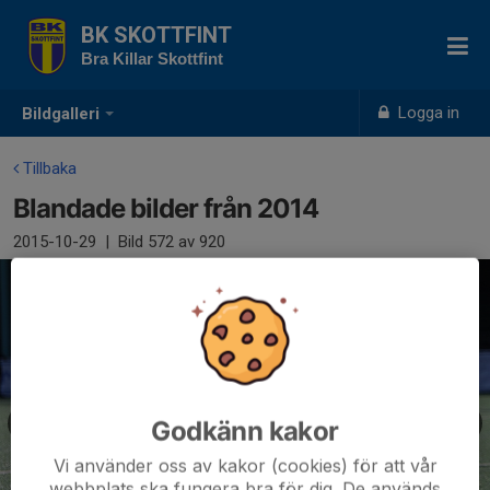
BK SKOTTFINT
Bra Killar Skottfint
Logga in
Bildgalleri
Tillbaka
Blandade bilder från 2014
2015-10-29
|
Bild
572
av 920
Godkänn kakor
Vi använder oss av kakor (cookies) för att vår
webbplats ska fungera bra för dig. De används