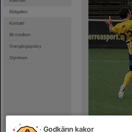
Kalender
Bildgalleri
Kontakt
Bli medlem
Övergångspolicy
Styrelsen
Kommentarer
Godkänn kakor