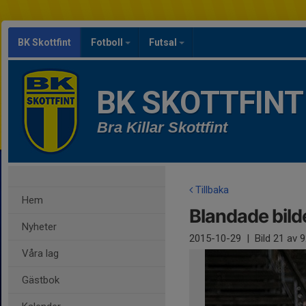
BK Skottfint
Fotboll
Futsal
BK SKOTTFINT
Bra Killar Skottfint
Tillbaka
Hem
Blandade bild
Nyheter
2015-10-29
|
Bild
21
av 9
Våra lag
Gästbok