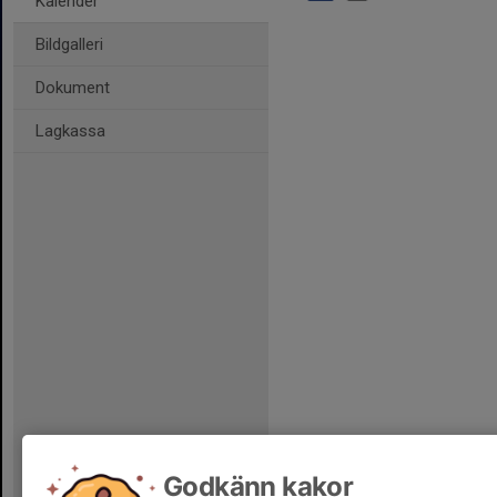
Kalender
Bildgalleri
Dokument
Lagkassa
Godkänn kakor