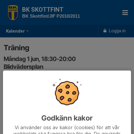
BK SKOTTFINT
BK Skottfint/JIF P2010/2011
Logga in
Kalender
Träning
Måndag 1 jun, 18:30-20:00
Blidvädersplan
Samling: 18:25, Blidvädersplan
Godkänn kakor
Vi använder oss av kakor (cookies) för att vår
webbplats ska fungera bra för dig. De används