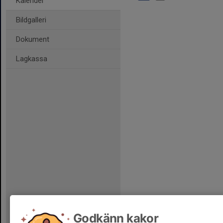
Kalender
Bildgalleri
Dokument
Lagkassa
Godkänn kakor