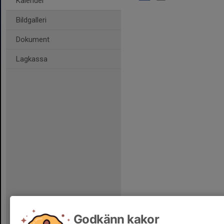
Kalender
Bildgalleri
Dokument
Lagkassa
Godkänn kakor