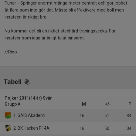
Tunar - Springer enormt många meter centralt och gör jobbet
åt flera som inte gör det. Måste bli effektivare med boll men
insatsen är riktigt bra.
Nu kommer det bli en riktigt stenhård träningsvecka. För
insatser som idag är ärligt talat pinsamt.
//Rino
Tabell
Pojkar 2011(14 år) Svår
Grupp A
M
+/-
P
1. GAIS Akademi
16
51
34
2. BK Häcken P14A
16
50
34