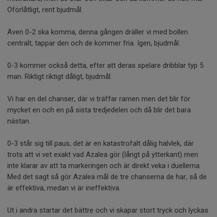
Oförlåtligt, rent bjudmål.
Även 0-2 ska komma, denna gången dräller vi med bollen
centralt, tappar den och de kommer fria. Igen, bjudmål.
0-3 kommer också detta, efter att deras spelare dribblar typ 5
man. Riktigt riktigt dåligt, bjudmål.
Vi har en del chanser, där vi träffar ramen men det blir för
mycket en och en på sista tredjedelen och då blir det bara
nästan.
0-3 står sig till paus, det är en katastrofalt dålig halvlek, där
trots att vi vet exakt vad Azalea gör (långt på ytterkant) men
inte klarar av att ta markeringen och är direkt veka i duellerna.
Med det sagt så gör Azalea mål de tre chanserna de har, så de
är effektiva, medan vi är ineffektiva.
Ut i andra startar det bättre och vi skapar stort tryck och lyckas