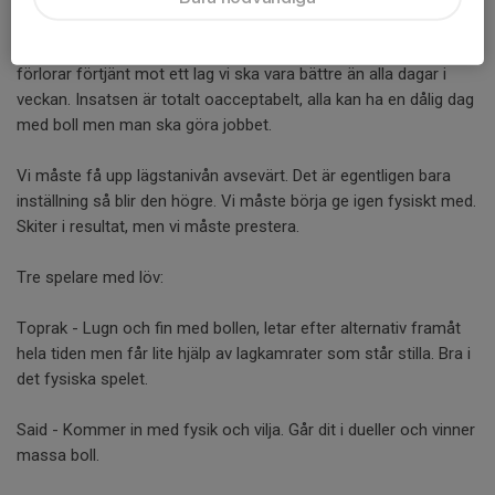
En match där vi underpresterar kraftigt matchen igenom och
förlorar förtjänt mot ett lag vi ska vara bättre än alla dagar i
veckan. Insatsen är totalt oacceptabelt, alla kan ha en dålig dag
med boll men man ska göra jobbet.
Vi måste få upp lägstanivån avsevärt. Det är egentligen bara
inställning så blir den högre. Vi måste börja ge igen fysiskt med.
Skiter i resultat, men vi måste prestera.
Tre spelare med löv:
Toprak - Lugn och fin med bollen, letar efter alternativ framåt
hela tiden men får lite hjälp av lagkamrater som står stilla. Bra i
det fysiska spelet.
Said - Kommer in med fysik och vilja. Går dit i dueller och vinner
massa boll.