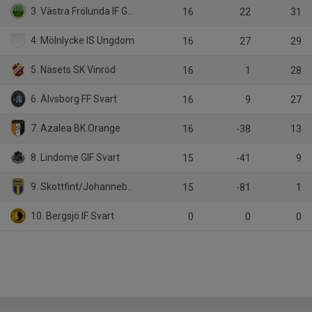
3. Västra Frölunda IF Grön
16
22
31
4. Mölnlycke IS Ungdom
16
27
29
5. Näsets SK Vinröd
16
1
28
6. Älvsborg FF Svart
16
9
27
7. Azalea BK Orange
16
-38
13
8. Lindome GIF Svart
15
-41
9
9. Skottfint/Johanneberg
15
-81
1
10. Bergsjö IF Svart
0
0
0