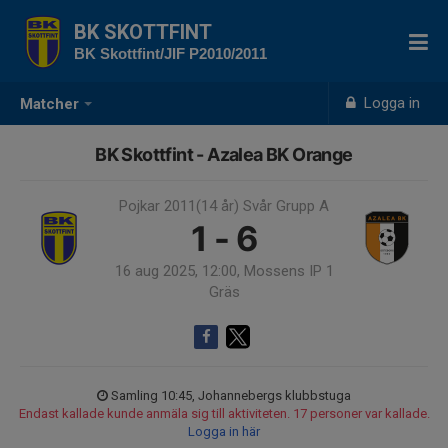
BK SKOTTFINT
BK Skottfint/JIF P2010/2011
Logga in
Matcher
BK Skottfint - Azalea BK Orange
Pojkar 2011(14 år) Svår Grupp A
1 - 6
16 aug 2025, 12:00, Mossens IP 1
Gräs
Samling 10:45, Johannebergs klubbstuga
Endast kallade kunde anmäla sig till aktiviteten. 17 personer var kallade.
Logga in här