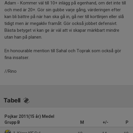
Adam - Kommer väl till 10+ inlägg på egenhand, om det inte till
och med är 20+. Gör sin gubbe varje gång, värderingen efter
kan bli bättre på när han ska gå in, gå ner till kortlinjen eller slå
tidigt men är megakliv framåt. Gör också jobbet defensivt.
Bästa betyget vi kan ge är väl att vi skapar märkbart mindre
utan han på planen.
En honourable mention till Sahal och Toprak som också gör
fina insatser.
//Rino
Tabell
Pojkar 2011(15 år) Medel
Grupp B
M
+/-
P