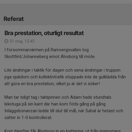
Referat
Bra prestation, oturligt resultat
31 maj, 15:41
I försommarvärmen på Ramvergsvallen tog
Skottfint/Johanneberg emot Älvsborg till möte.
Lite ändringar i taktik för dagen och sena ändringar i truppen
pga sjukdom och kollektivtrafik stoppade inte de gulklädda från
att göra en bra prestation, vilket ju är det vi söker!
Man tar tidigt tag i taktpinnen och Adam hade stundtals
lekstuga på sin kant där han kom förbi gång på gång.
Inläggsbonanzan ledde till slut till mål, när Sahal är hetast och
sätter in 1-0 kontrollerat.
Kort därefter får Älvsborg in en kvittering, ut från ingenstans.