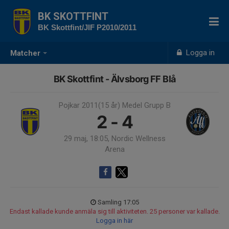
BK SKOTTFINT
BK Skottfint/JIF P2010/2011
Logga in
Matcher
BK Skottfint - Älvsborg FF Blå
Pojkar 2011(15 år) Medel Grupp B
2 - 4
29 maj, 18:05, Nordic Wellness
Arena
Samling 17:05
Endast kallade kunde anmäla sig till aktiviteten. 25 personer var kallade.
Logga in här