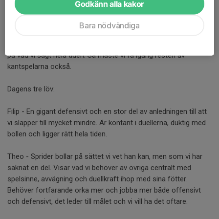
Godkänn alla kakor
Mycket att ta med sig dock! Defensivt slipper vi till väsentligt
mindre, Robin hade 2-3 räddningar max. Det är en klar
Bara nödvändiga
förbättring. Vi kommer nu också runt, oftare där framförallt
Adam har tagit enorma kliv egentligen enbart genom att lyssna
på vad vi sagt hela tiden. Så måste vi få igång resten av
kantspelarna också.
Dagens tre löv:
Filip - En gigant defensivt och en stor del av anledningen till att
vi släpper till mycket mindre. Är kontant i duellerna, duktig med
bollen och ligger rätt hela tiden.
Theo - Sprider bollar på sättet vi vet han kan, men som vi har
saknat en del. Visar vad vi behöver av övriga centralt med
spelsinne, avvägning och duellkraft ihop med sina fötter.
Behöver fortfarande orka mer och jobba mer både offensivt
och defensivt, det leder till målet och vi vill ha det oftare.