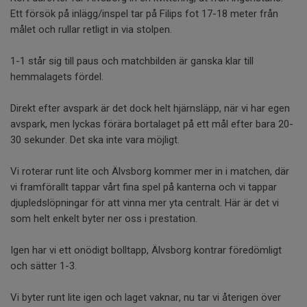
Ett försök på inlägg/inspel tar på Filips fot 17-18 meter från
målet och rullar retligt in via stolpen.
1-1 står sig till paus och matchbilden är ganska klar till
hemmalagets fördel.
Direkt efter avspark är det dock helt hjärnsläpp, när vi har egen
avspark, men lyckas förära bortalaget på ett mål efter bara 20-
30 sekunder. Det ska inte vara möjligt.
Vi roterar runt lite och Älvsborg kommer mer in i matchen, där
vi framförallt tappar vårt fina spel på kanterna och vi tappar
djupledslöpningar för att vinna mer yta centralt. Här är det vi
som helt enkelt byter ner oss i prestation.
Igen har vi ett onödigt bolltapp, Älvsborg kontrar föredömligt
och sätter 1-3.
Vi byter runt lite igen och laget vaknar, nu tar vi återigen över