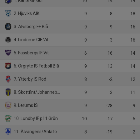
1. Kärra KIF Gul
10
14
19
2. Hjuviks AIK
9
8
18
3. Älvsborg FF Blå
9
9
16
4. Lindome GIF Vit
9
3
16
5. Fässbergs IF Vit
6
16
14
6. Örgryte IS Fotboll Blå
9
13
14
7. Ytterby IS Röd
8
-2
12
8. Skottfint/Johanneberg
9
3
11
9. Lerums IS
9
-28
9
10. Lundby IF p11 Grön
10
-17
5
11. Älvängens/Ahlafors/Nol
8
-19
2