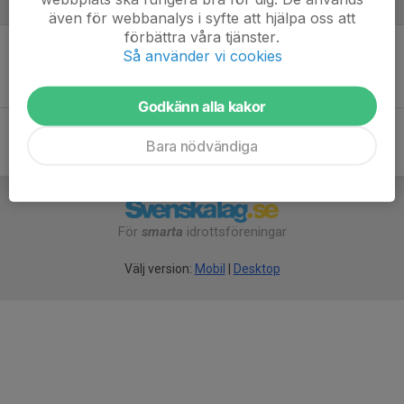
Referat
även för webbanalys i syfte att hjälpa oss att
förbättra våra tjänster.
Så använder vi cookies
Inget referat skrivet
Godkänn alla kakor
Bara nödvändiga
För
smarta
idrottsföreningar
Välj version:
Mobil
|
Desktop