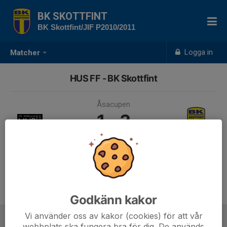
BK SKOTTFINT
BK Skottfint/JIF P2010/2011
Logga in
Matcher
HUS FF - BK Skottfint
Åsacupen
1 - 3
27 jun, 10:00, Norvalla IP A-plan
Samling 09:00, Norvalla IP
Godkänn kakor
Vi använder oss av kakor (cookies) för att vår
webbplats ska fungera bra för dig. De används