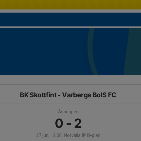
BK Skottfint - Varbergs BoIS FC
Åsacupen
0 - 2
27 jun, 12:00, Norvalla IP B-plan