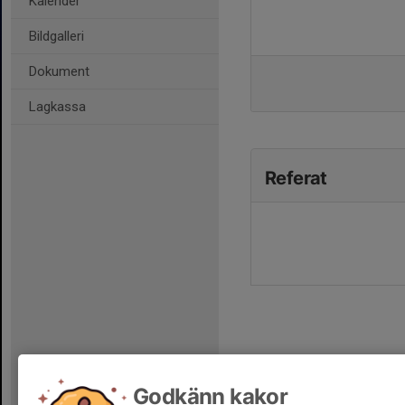
Kalender
Bildgalleri
Dokument
Lagkassa
Referat
Godkänn kakor