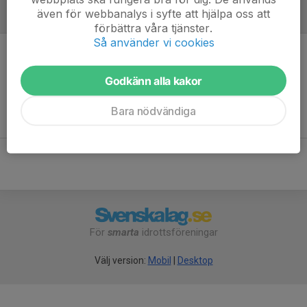
även för webbanalys i syfte att hjälpa oss att
Referat
förbättra våra tjänster.
Så använder vi cookies
Inget referat skrivet
Godkänn alla kakor
Bara nödvändiga
För
smarta
idrottsföreningar
Välj version:
Mobil
|
Desktop