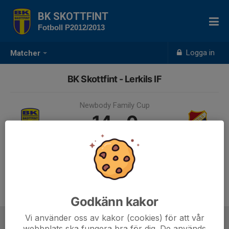
BK SKOTTFINT
Fotboll P2012/2013
Logga in
Matcher
BK Skottfint - Lerkils IF
Newbody Family Cup
14 - 0
29 jun 2025, 08:50, Åbyvallen 9
Samling 08:05
Godkänn kakor
Vi använder oss av kakor (cookies) för att vår
webbplats ska fungera bra för dig. De används