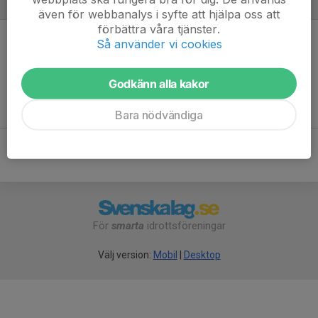
Referat
även för webbanalys i syfte att hjälpa oss att
förbättra våra tjänster.
Så använder vi cookies
Inget referat skrivet
Godkänn alla kakor
Bara nödvändiga
För
smarta
idrottsföreningar
Välj version:
Mobil
|
Desktop