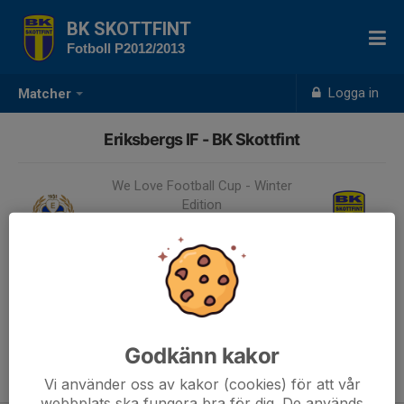
BK SKOTTFINT
Fotboll P2012/2013
Logga in
Matcher
Eriksbergs IF - BK Skottfint
We Love Football Cup - Winter
Edition
1 - 2
12 dec 2025, 16:50, Ryda
Fotbollshall - Plan A
Godkänn kakor
Samling 16:05
Vi använder oss av kakor (cookies) för att vår
webbplats ska fungera bra för dig. De används