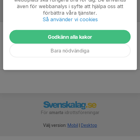
även för webbanalys i syfte att hjälpa oss att
förbättra våra tjänster.
Referat
Så använder vi cookies
Inget referat skrivet
Godkänn alla kakor
Bara nödvändiga
För
smarta
idrottsföreningar
Välj version:
Mobil
|
Desktop