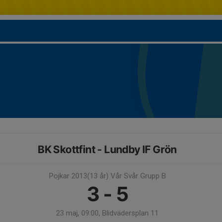
BK Skottfint - Lundby IF Grön
Pojkar 2013(13 år) Vår Svår Grupp B
3 - 5
23 maj, 09:00, Blidvädersplan 11