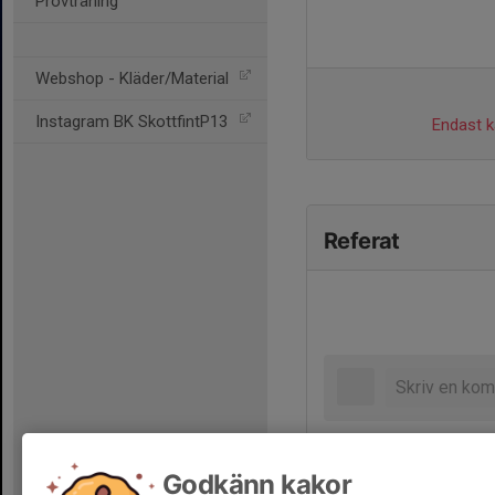
Provträning
Webshop - Kläder/Material
Instagram BK SkottfintP13
Endast ka
Referat
Godkänn kakor