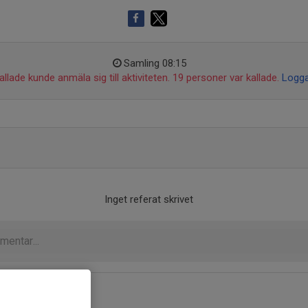
Samling 08:15
llade kunde anmäla sig till aktiviteten. 19 personer var kallade.
Logga
Inget referat skrivet