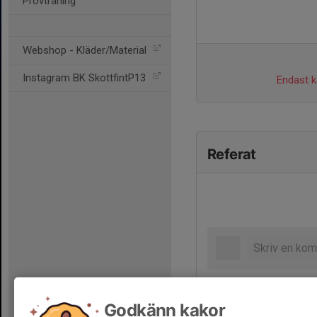
Provträning
Webshop - Kläder/Material
Instagram BK SkottfintP13
Endast ka
Referat
Godkänn kakor