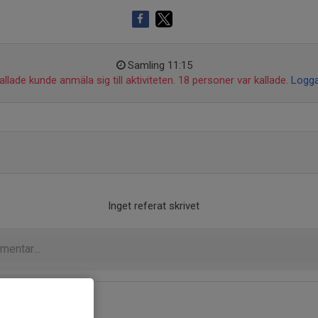
Samling 11:15
llade kunde anmäla sig till aktiviteten. 18 personer var kallade.
Logga
Inget referat skrivet