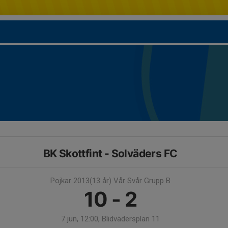
BK Skottfint - Solväders FC
Pojkar 2013(13 år) Vår Svår Grupp B
10 - 2
7 jun, 12:00, Blidvädersplan 11