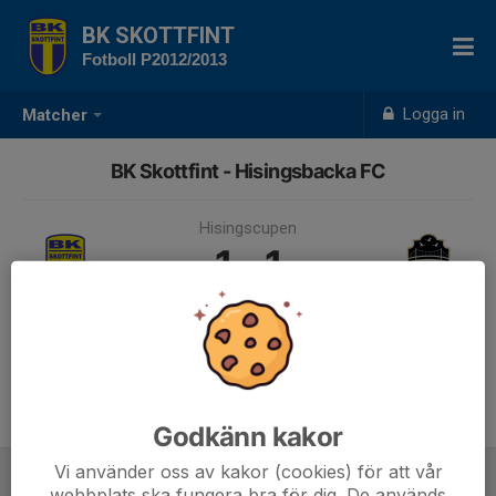
BK SKOTTFINT
Fotboll P2012/2013
Logga in
Matcher
BK Skottfint - Hisingsbacka FC
Hisingscupen
1 - 1
13 jun, 09:50, Fjärdingsplan
Samling 09:05
Godkänn kakor
Vi använder oss av kakor (cookies) för att vår
webbplats ska fungera bra för dig. De används