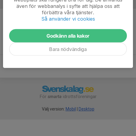
Referat
även för webbanalys i syfte att hjälpa oss att
förbättra våra tjänster.
Så använder vi cookies
Inget referat skrivet
Godkänn alla kakor
Bara nödvändiga
För
smarta
idrottsföreningar
Välj version:
Mobil
|
Desktop