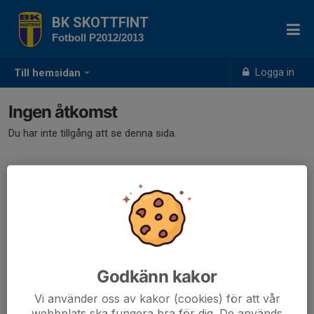
BK SKOTTFINT
Fotboll P2012/2013
Logga in
Till hemsidan
Ingen åtkomst
Du har inte tillgång att se denna sida.
Godkänn kakor
Vi använder oss av kakor (cookies) för att vår
webbplats ska fungera bra för dig. De används