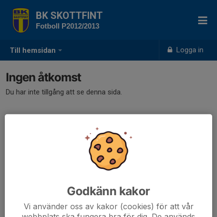
BK SKOTTFINT
Fotboll P2012/2013
Logga in
Till hemsidan
Ingen åtkomst
Du har inte tillgång att se denna sida.
Godkänn kakor
Vi använder oss av kakor (cookies) för att vår
webbplats ska fungera bra för dig. De används