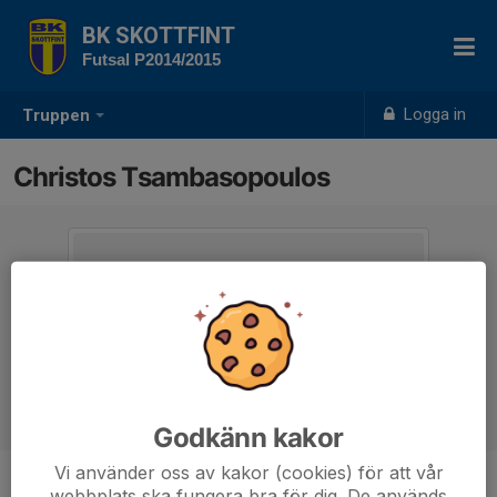
BK SKOTTFINT
Futsal P2014/2015
Logga in
Truppen
Christos Tsambasopoulos
Godkänn kakor
Vi använder oss av kakor (cookies) för att vår
webbplats ska fungera bra för dig. De används
Titel
Tränare