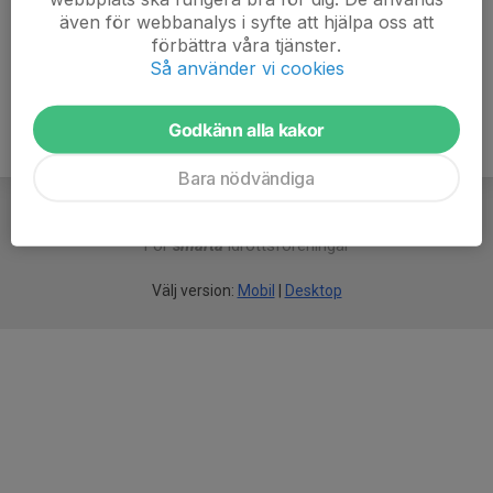
även för webbanalys i syfte att hjälpa oss att
Ålder
54 år
förbättra våra tjänster.
Så använder vi cookies
Godkänn alla kakor
Bara nödvändiga
För
smarta
idrottsföreningar
Välj version:
Mobil
|
Desktop