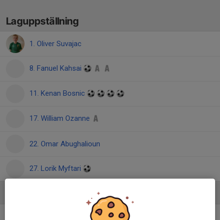
Laguppställning
1. Oliver Suvajac
8. Fanuel Kahsai
11. Kenan Bosnic
17. William Ozanne
22. Omar Abughalioun
27. Lorik Myftari
Ledare
Daniel Åman
Tränare