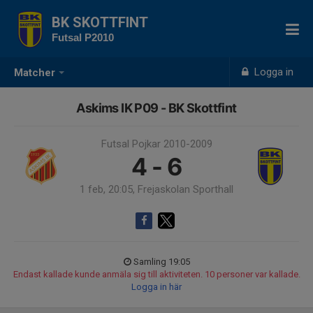
BK SKOTTFINT
Futsal P2010
Logga in
Matcher
Askims IK P09 - BK Skottfint
Futsal Pojkar 2010-2009
4 - 6
1 feb, 20:05, Frejaskolan Sporthall
Samling 19:05
Endast kallade kunde anmäla sig till aktiviteten. 10 personer var kallade.
Logga in här