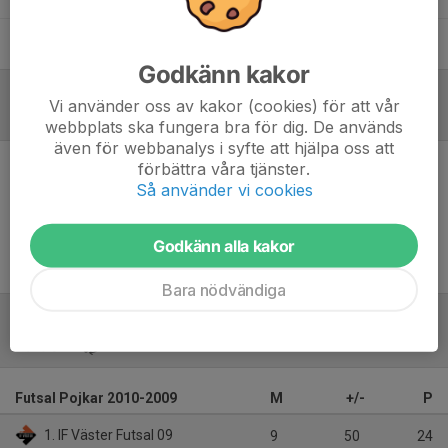
Stefan Suvajac
Tränare
Godkänn kakor
Vi använder oss av kakor (cookies) för att vår
Referat
webbplats ska fungera bra för dig. De används
även för webbanalys i syfte att hjälpa oss att
förbättra våra tjänster.
Inget referat skrivet
Så använder vi cookies
Godkänn alla kakor
Bara nödvändiga
Tabell
Futsal Pojkar 2010-2009
M
+/-
P
1. IF Väster Futsal 09
9
50
24