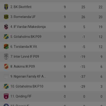
2. BK Skottfint
9
25
22
3. Romelanda UF
9
26
20
4. IF Vardar/Makedonija
9
5
19
5. Götaholms BK P09
9
-1
12
6. Torslanda IK Vit
9
-5
12
7. Inter Linné IF P09
9
-19
9
8. Askims IK P09
9
-15
6
9. Nigerian Family KF Allstars
9
-37
6
10. Götaholms BK P10
9
-29
3
11. Qviding FIF
0
0
0