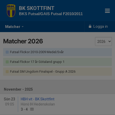
BK SKOTTFINT
BKS Futsal/GAIS Futsal F2010/2011
Logga in
Matcher
Matcher 2026
Futsal Flickor 2010-2009 Medel/Svår
Futsal Flickor 17 år Götaland grupp 1
Futsal SM Ungdom Finalspel - Grupp A 2026
November - 2025
Sön 23
HBH vit - BK Skottfint
09:05
Hönö IH Hedenskolan
3
-
4