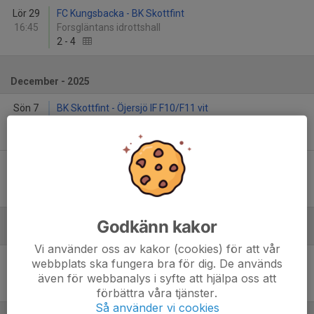
Lör 29
FC Kungsbacka - BK Skottfint
16:45
Forsgläntans idrottshall
2
-
4
December - 2025
Sön 7
BK Skottfint - Öjersjö IF F10/F11 vit
15:05
Lundby Strand 3
1
-
2
Lör 13
BK Skottfint - Futsal Club Kungsbacka Damjunior
17:05
Lundbyskolans Sporthall B
3
-
0
Godkänn kakor
Januari
Vi använder oss av kakor (cookies) för att vår
Lör 10
BK Häcken Futsal 1 F2010 Svart - BK Skottfint
webbplats ska fungera bra för dig. De används
14:05
Lundbyskolans Sporthall B
även för webbanalys i syfte att hjälpa oss att
3
-
6
förbättra våra tjänster.
Så använder vi cookies