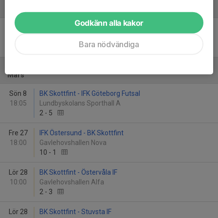
Februari
Godkänn alla kakor
Sön 1
BK Skottfint - Ljungskile SK
11:00
Lundenhallen
Bara nödvändiga
4
-
0
Mars
Sön 8
BK Skottfint - IFK Göteborg Futsal
18:05
Lundbyskolans Sporthall A
2
-
5
Fre 27
IFK Östersund - BK Skottfint
18:00
Gavlehovshallen Nova
10
-
1
Lör 28
BK Skottfint - Östervåla IF
10:00
Gavlehovshallen Alfa
2
-
3
Lör 28
BK Skottfint - Stuvsta IF