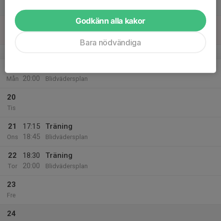
Lör
Godkänn alla kakor
18
Sön
Bara nödvändiga
v.34
19
18:30
Träning
20:00
Mån
Blidvädersplan
20
Tis
21
17:15
Träning
18:45
Ons
Blidvädersplan
22
18:30
Träning
20:00
Tor
Blidvädersplan
23
Fre
24