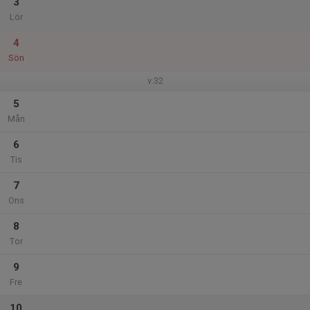
3
Lör
4
Sön
v.32
5
Mån
6
Tis
7
Ons
8
Tor
9
Fre
10