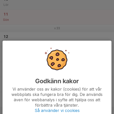
Lör
11
Sön
v.33
12
Mån
13
Tis
14
Ons
Godkänn kakor
15
Tor
Vi använder oss av kakor (cookies) för att vår
webbplats ska fungera bra för dig. De används
16
även för webbanalys i syfte att hjälpa oss att
Fre
förbättra våra tjänster.
Så använder vi cookies
17