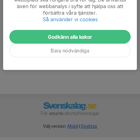
Adriano Maciel Bras
även för webbanalys i syfte att hjälpa oss att
Tränare
förbättra våra tjänster.
Så använder vi cookies
076-409 40 35
adrianobras@live.se
Godkänn alla kakor
Jonas Johansson
Tränare
Bara nödvändiga
072-558 22 22
jonas.hm.johansson@gmail.com
För
smarta
idrottsföreningar
Välj version:
Mobil
|
Desktop