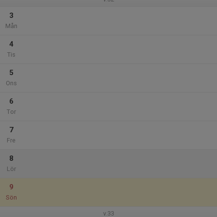
3
Mån
4
Tis
5
Ons
6
Tor
7
Fre
8
Lör
9
Sön
v.33