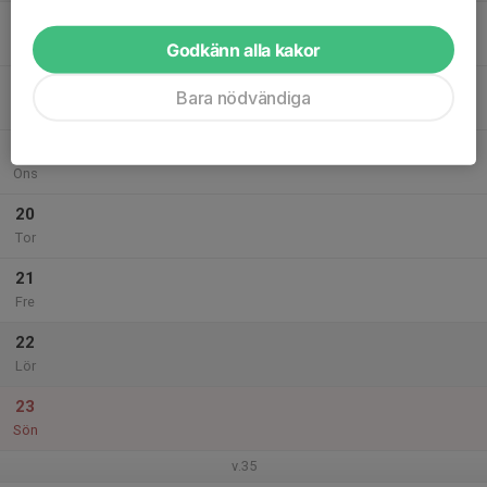
17
Mån
Godkänn alla kakor
18
Bara nödvändiga
Tis
19
Ons
20
Tor
21
Fre
22
Lör
23
Sön
v.35