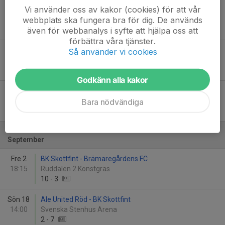
Vi använder oss av kakor (cookies) för att vår
Mån 15
BK Skottfint - Ale United Röd
webbplats ska fungera bra för dig. De används
20:15
Ruddalen 2 Konstgräs
även för webbanalys i syfte att hjälpa oss att
5
-
2
förbättra våra tjänster.
Lör 20
BK Skottfint - Sandarna BK
Så använder vi cookies
12:00
Ruddalen 2 Konstgräs
3
-
0
Godkänn alla kakor
Sön 28
Sandarna BK - BK Skottfint
Bara nödvändiga
16:15
Heden 5 Konstgräs
4
-
4
September
Fre 2
BK Skottfint - Brämaregårdens FC
18:15
Ruddalen 2 Konstgräs
10
-
3
Sön 18
Ale United Röd - BK Skottfint
14:00
Svenska Stenhus Arena
2
-
7