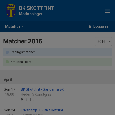
BK SKOTTFINT
Motionslaget
Logga in
Matcher
Matcher 2016
Träningsmatcher
7-manna Herrar
April
Sön 17
BK Skottfint - Sandarna BK
18:00
Heden 5 Konstgräs
9
-
5
Sön 24
Eriksbergs IF - BK Skottfint