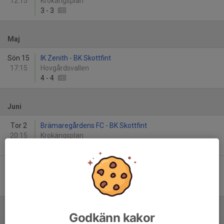
12:15
Krokängsplan
3
-
3
Maj
Sön 15
IK Zenith - BK Skottfint
17:15
Hovgårdsvallen
4
-
4
Juni
Tor 2
Brämaregårdens FC - BK Skottfint
20:15
Krokängsplan
2
-
14
Mån 6
BK Skottfint - Backatorp IF
20:15
Ruddalen 2 Konstgräs
10
-
3
Godkänn kakor
Augusti