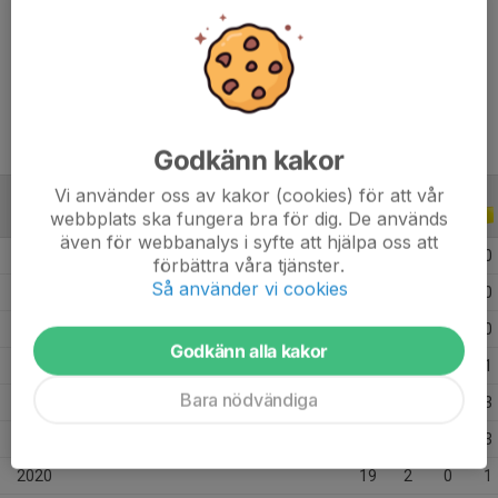
Längd
167 cm
Vikt
73 kg
Godkänn kakor
Vi använder oss av kakor (cookies) för att vår
webbplats ska fungera bra för dig. De används
ALLA SERIER
ALLA ÅR
även för webbanalys i syfte att hjälpa oss att
2026
1
0
0
0
förbättra våra tjänster.
Så använder vi cookies
2025
12
3
3
0
2024
10
0
0
0
Godkänn alla kakor
2023
17
8
3
1
Bara nödvändiga
2022
26
0
1
3
2021
14
2
2
3
2020
19
2
0
1