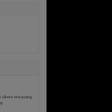
ch vårens elva poäng
g.