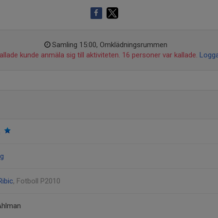
Samling 15:00, Omklädningsrummen
llade kunde anmäla sig till aktiviteten. 16 personer var kallade.
Logga
m
rg
Ribic
, Fotboll P2010
 Ahlman