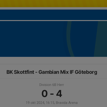
BK Skottfint - Gambian Mix IF Göteborg
Division 6B Herr
0 - 4
19 okt 2024, 16:15, Bravida Arena