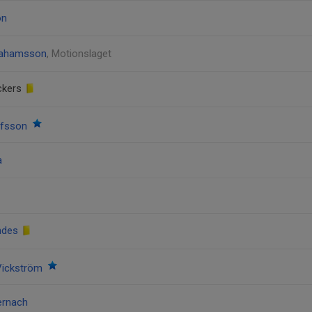
on
rahamsson
, Motionslaget
eckers
tafsson
a
andes
 Vickström
ernach