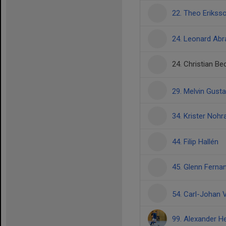
22. Theo Erikss
24. Leonard Ab
24. Christian B
29. Melvin Gus
34. Krister Nohr
44. Filip Hallén
45. Glenn Fern
54. Carl-Johan
99. Alexander H