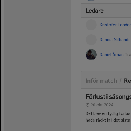
Ledare
Kristofer Landa
Dennis Nithand
Daniel Åman
Tr
Inför match
/
Re
Förlust i säson
20 okt 2024
Det blev en tydlig förl
hade räckt in i det sis