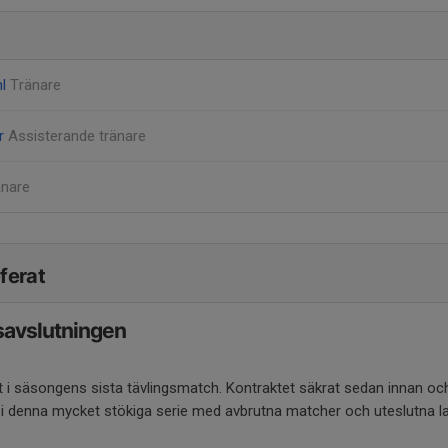
hl
Tränare
er
Assisterande tränare
änare
ferat
gsavslutningen
ust i säsongens sista tävlingsmatch. Kontraktet säkrat sedan innan o
ta i denna mycket stökiga serie med avbrutna matcher och uteslutna la