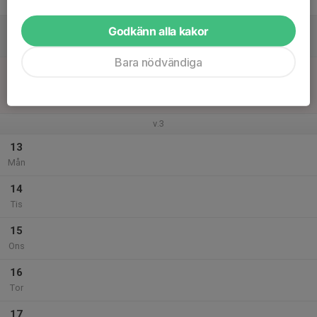
Fre
11
Godkänn alla kakor
Lör
Bara nödvändiga
12
10:05
Match mot Hovås Billdal IF F2010
11:20
Sön
Futsal Flickor 2011-2010 Svår
Frejaskolan Sporthall
v.3
13
Mån
14
Tis
15
Ons
16
Tor
17