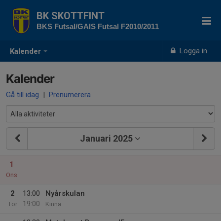
BK SKOTTFINT
BKS Futsal/GAIS Futsal F2010/2011
Logga in
Kalender
Kalender
Gå till idag
|
Prenumerera
Januari 2025
1
Ons
2
13:00
Nyårskulan
19:00
Tor
Kinna