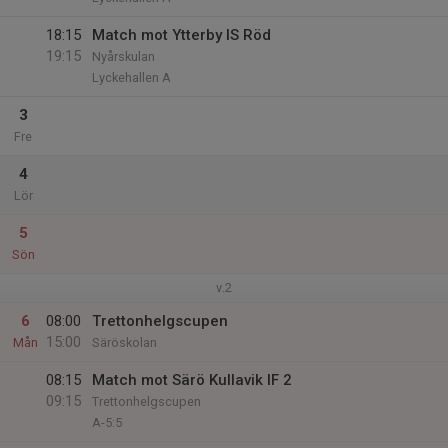
18:15
Match mot Ytterby IS Röd
19:15
Nyårskulan
Lyckehallen A
3
Fre
4
Lör
5
Sön
v.2
6
08:00
Trettonhelgscupen
15:00
Mån
Säröskolan
08:15
Match mot Särö Kullavik IF 2
09:15
Trettonhelgscupen
A-5:5