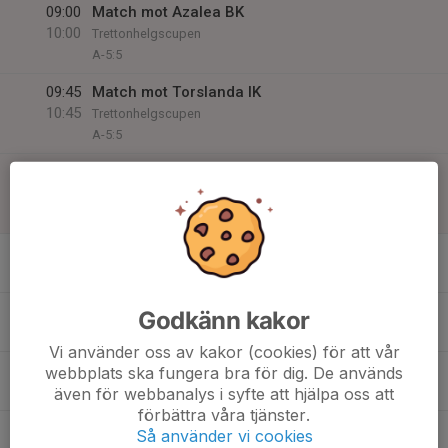
09:00
Match mot Azalea BK
10:00
Trettonhelgscupen
A-5:5
09:45
Match mot Torslanda IK
10:45
Trettonhelgscupen
A-5:5
11:00
Match mot Älvsborg FF
12:00
Trettonhelgscupen
Säröskolan
7
Tis
8
Godkänn kakor
Ons
Vi använder oss av kakor (cookies) för att vår
9
webbplats ska fungera bra för dig. De används
även för webbanalys i syfte att hjälpa oss att
Tor
förbättra våra tjänster.
10
Så använder vi cookies