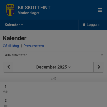
BK SKOTTFINT
Motionslaget
Logga in
Kalender
Kalender
Gå till idag
|
Prenumerera
December 2025
v.49
1
Mån
2
Tis