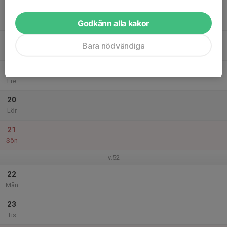
17
Ons
Godkänn alla kakor
18
Bara nödvändiga
Tor
19
Fre
20
Lör
21
Sön
v.52
22
Mån
23
Tis