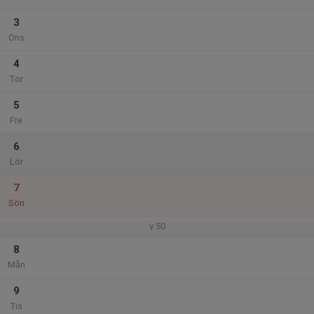
3
Ons
4
Tor
5
Fre
6
Lör
7
Sön
v.50
8
Mån
9
Tis