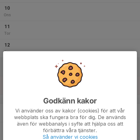
10
Ons
11
Tor
12
Fre
13
Lör
14
Sön
Godkänn kakor
v.51
15
Vi använder oss av kakor (cookies) för att vår
Mån
webbplats ska fungera bra för dig. De används
även för webbanalys i syfte att hjälpa oss att
16
förbättra våra tjänster.
Tis
Så använder vi cookies