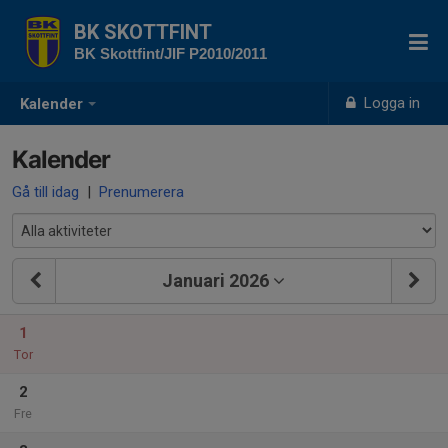
BK SKOTTFINT
BK Skottfint/JIF P2010/2011
Logga in
Kalender
Kalender
Gå till idag
|
Prenumerera
Januari 2026
1
Tor
2
Fre