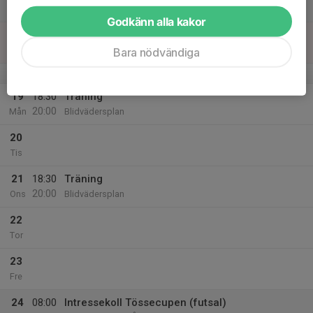
Lör
Godkänn alla kakor
18
Sön
Bara nödvändiga
v.4
19
18:30
Träning
20:00
Mån
Blidvädersplan
20
Tis
21
18:30
Träning
20:00
Ons
Blidvädersplan
22
Tor
23
Fre
24
08:00
Intressekoll Tössecupen (futsal)