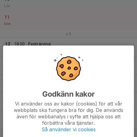
Lör
11
Sön
v.3
12
18:00
Fysträning
19:15
Mån
Slättadamm
13
Tis
14
18:00
Träning
19:30
Ons
Slättadamm
Godkänn kakor
15
Vi använder oss av kakor (cookies) för att vår
Tor
webbplats ska fungera bra för dig. De används
även för webbanalys i syfte att hjälpa oss att
16
18:30
Träning
förbättra våra tjänster.
20:00
Fre
Blidvädersplan
Så använder vi cookies
17