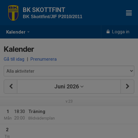
BK SKOTTFINT
BK Skottfint/JIF P2010/2011
Logga in
Kalender
Kalender
Gå till idag
|
Prenumerera
Juni 2026
v.23
1
18:30
Träning
20:00
Mån
Blidvädersplan
2
Tis