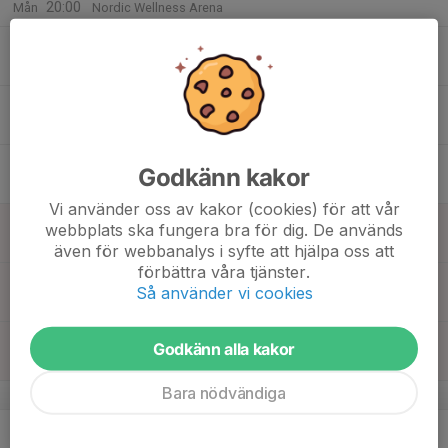
20:00
Mån
Nordic Wellness Arena
16
18:30
Träning
20:00
Tis
Nordic Wellness Arena
17
18:30
Träning
20:00
Ons
Blidvädersplan
18
18:30
Seniorträning JIF
Godkänn kakor
20:00
Tor
Mossen IP
Vi använder oss av kakor (cookies) för att vår
19
webbplats ska fungera bra för dig. De används
Fre
även för webbanalys i syfte att hjälpa oss att
förbättra våra tjänster.
20
Så använder vi cookies
Lör
21
18:00
Träning
Godkänn alla kakor
19:30
Sön
Nordic Wellness Arena
Bara nödvändiga
v.26
22
18:30
Träning