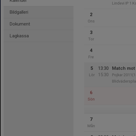
Kalender
Lindevi IP 1 
Bildgalleri
2
Ons
Dokument
3
Lagkassa
Tor
4
Fre
5
13:30
Match mot 
15:30
Lör
Pojkar 2011(1
Blidväderspl
6
Sön
7
Mån