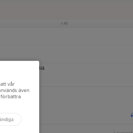
v.40
rgryte IS Fotboll Blå
5 år) Medel Grupp B
att vår
 används även
 förbättra
ändiga