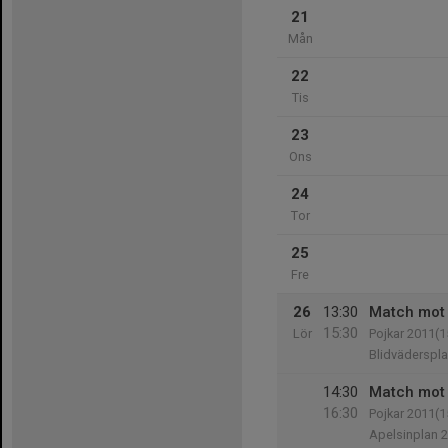
21
Mån
22
Tis
23
Ons
24
Tor
25
Fre
26
13:30
Match mot 
15:30
Lör
Pojkar 2011(1
Blidväderspl
14:30
Match mot
16:30
Pojkar 2011(1
Apelsinplan 