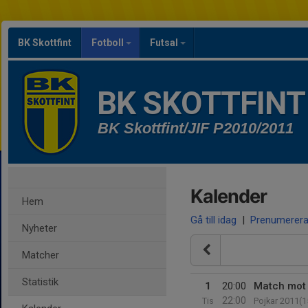
BK Skottfint
Fotboll
Futsal
BK SKOTTFINT
BK Skottfint/JIF P2010/2011
Kalender
Hem
Gå till idag
|
Prenumerer
Nyheter
Matcher
Statistik
1
20:00
Match mot 
22:00
Tis
Pojkar 2011(1