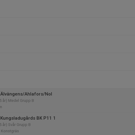
Älvängens/Ahlafors/Nol
5 år) Medel Grupp B
an
 Kungsladugårds BK P11 1
5 år) Svår Grupp B
2 Konstgräs