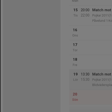
Mån
15
20:00
Match mot 
22:00
Tis
Pojkar 2011(1
Påvelund 1 K
16
Ons
17
Tor
18
Fre
19
13:30
Match mot 
15:30
Lör
Pojkar 2011(1
Blidväderspl
20
Sön