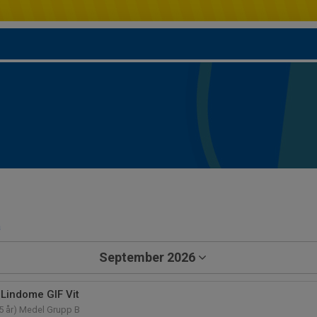
a
September 2026
Lindome GIF Vit
5 år) Medel Grupp B