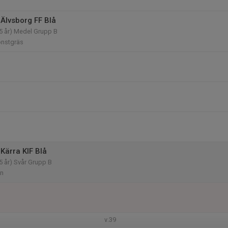
Älvsborg FF Blå
5 år) Medel Grupp B
onstgräs
Kärra KIF Blå
5 år) Svår Grupp B
an
v.39