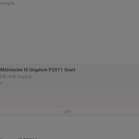
Konstgräs
Mölnlycke IS Ungdom P2011 Svart
5 år) Svår Grupp B
an
v.37