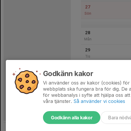
27
Sön
28
Mån
29
Tis
30
19:30
Match mot Ö
Godkänn kakor
21:30
Ons
Pojkar 2011(1
ÖIS-gården 2
Vi använder oss av kakor (cookies) för 
webbplats ska fungera bra för dig. De
för webbanalys i syfte att hjälpa oss att
våra tjänster.
Så använder vi cookies
Godkänn alla kakor
Bara nödv