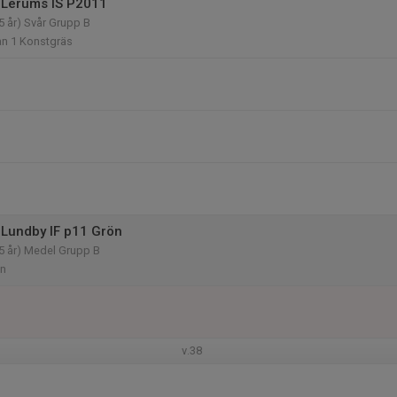
 Lerums IS P2011
5 år) Svår Grupp B
n 1 Konstgräs
Lundby IF p11 Grön
5 år) Medel Grupp B
an
v.38