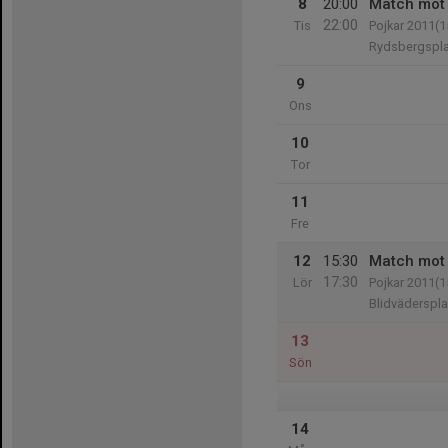
8
20:00
Match mot
22:00
Tis
Pojkar 2011(1
Rydsbergspla
9
Ons
10
Tor
11
Fre
12
15:30
Match mot 
17:30
Lör
Pojkar 2011(1
Blidväderspl
13
Sön
14