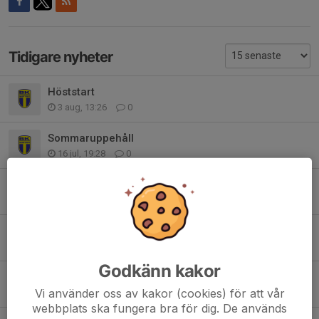
Tidigare nyheter
Höststart
3 aug, 13:26
0
Sommaruppehåll
16 jul, 19:28
0
Förutsättningar inför torsdag
15 jul, 21:23
0
Förutsättningar inför morgondagen och vägen vidare
14 jul, 18:34
0
Godkänn kakor
Träningsläger - Typ allt man behöver veta
Vi använder oss av kakor (cookies) för att vår
28 jun, 21:17
1
webbplats ska fungera bra för dig. De används