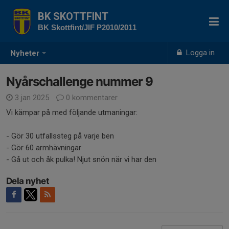
BK SKOTTFINT
BK Skottfint/JIF P2010/2011
Logga in
Nyheter
Nyårschallenge nummer 9
3 jan 2025
0 kommentarer
Vi kämpar på med följande utmaningar:
- Gör 30 utfallssteg på varje ben
- Gör 60 armhävningar
- Gå ut och åk pulka! Njut snön när vi har den
Dela nyhet