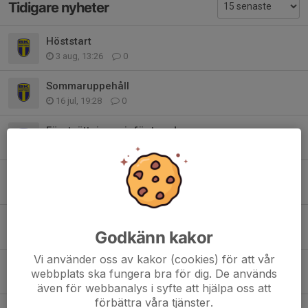
Tidigare nyheter
Höststart
3 aug, 13:26
0
Sommaruppehåll
16 jul, 19:28
0
Förutsättningar inför torsdag
15 jul, 21:23
0
Förutsättningar inför morgondagen och vägen vidare
14 jul, 18:34
0
Träningsläger - Typ allt man behöver veta
Godkänn kakor
28 jun, 21:17
1
Vi använder oss av kakor (cookies) för att vår
Morgondagen
webbplats ska fungera bra för dig. De används
27 jun, 21:42
0
även för webbanalys i syfte att hjälpa oss att
förbättra våra tjänster.