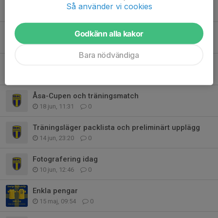
Åsa Cupen - Information
Så använder vi cookies
25 jun, 22:04
0
Träningsläger måltidsansvariga
Godkänn alla kakor
23 jun, 23:29
0
Bara nödvändiga
Information om tåg lägret
23 jun, 22:46
0
Åsa-Cupen och träningsmatch
18 jun, 11:31
0
Träningsläger packlista och preliminärt upplägg
14 jun, 23:20
0
Fotografering idag
10 jun, 12:46
0
Enkla pengar
15 maj, 09:54
0