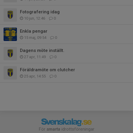
Fotografering idag
10 jun, 12:46
0
Enkla pengar
15 maj, 09:54
0
Dagens möte inställt.
27 apr, 11:49
0
Föräldramöte om clutcher
25 apr, 14:55
0
För
smarta
idrottsföreningar