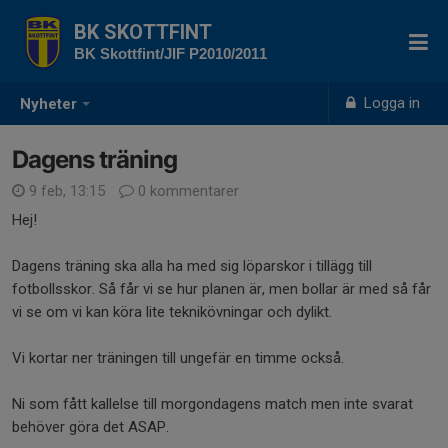
BK SKOTTFINT
BK Skottfint/JIF P2010/2011
Logga in
Nyheter
Dagens träning
9 feb, 13:15
0 kommentarer
Hej!
Dagens träning ska alla ha med sig löparskor i tillägg till
fotbollsskor. Så får vi se hur planen är, men bollar är med så får
vi se om vi kan köra lite teknikövningar och dylikt.
Vi kortar ner träningen till ungefär en timme också.
Ni som fått kallelse till morgondagens match men inte svarat
behöver göra det ASAP.