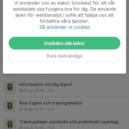
Vi använder oss av kakor (cookies) för att vår
webbplats ska fungera bra för dig. De används
Träningsläger - Typ allt man behöver veta
även för webbanalys i syfte att hjälpa oss att
28 jun, 21:17
1
förbättra våra tjänster.
Så använder vi cookies
Morgondagen
27 jun, 21:42
0
Godkänn alla kakor
Åsa Cupen - Information
25 jun, 22:04
0
Bara nödvändiga
Träningsläger måltidsansvariga
23 jun, 23:29
0
Information om tåg lägret
23 jun, 22:46
0
Åsa-Cupen och träningsmatch
18 jun, 11:31
0
Träningsläger packlista och preliminärt upplägg
14 jun, 23:20
0