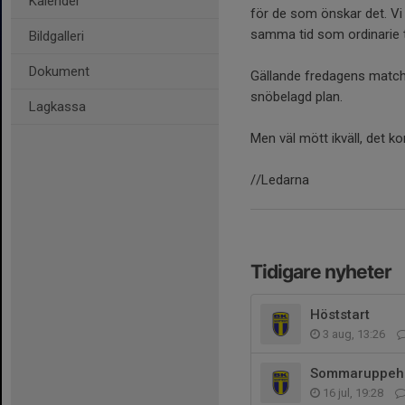
Kalender
för de som önskar det. Vi 
samma tid som ordinarie 
Bildgalleri
Dokument
Gällande fredagens match 
snöbelagd plan.
Lagkassa
Men väl mött ikväll, det k
//Ledarna
Tidigare nyheter
Höststart
3 aug, 13:26
Sommaruppehå
16 jul, 19:28