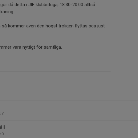
gör då detta i JIF klubbstuga, 18:30-20:00 alltså
träning.
så kommer även den högst troligen flyttas pga just
ommer vara nyttigt för samtliga.
0
ll
0