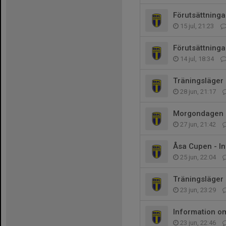
Förutsättninga
15 jul, 21:23
Förutsättning
14 jul, 18:34
Träningsläger 
28 jun, 21:17
Morgondagen
27 jun, 21:42
Åsa Cupen - I
25 jun, 22:04
Träningsläger
23 jun, 23:29
Information om
23 jun, 22:46