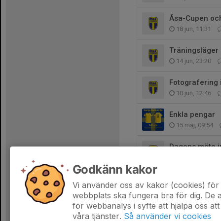
Åsa-Cupen och
18 jun, 11:31
Träningsläger 
14 jun, 23:20
Fotografering 
10 jun, 12:46
Enkla pengar
15 maj, 09:54
Dagens möte in
27 apr, 11:49
Godkänn kakor
Föräldramöte 
Vi använder oss av kakor (cookies) för 
25 apr, 14:55
webbplats ska fungera bra för dig. De
för webbanalys i syfte att hjälpa oss att
våra tjänster.
Så använder vi cookies