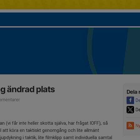
g ändrad plats
Dela 
mentarer
De
De
 (vi får inte heller skotta själva, har frågat IOFF), så
Ny
ill att köra en taktiskt genomgång och lite allmänt
pdykning i taktik, lite filmklipp samt individuella samtal