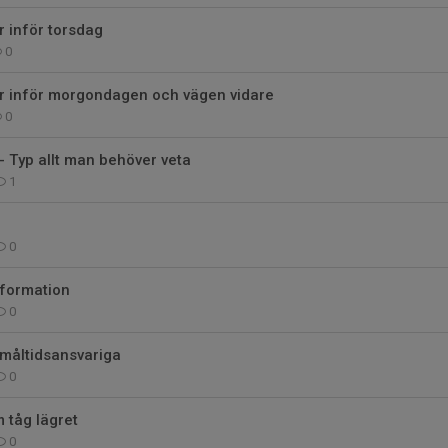
r inför torsdag
0
ar inför morgondagen och vägen vidare
0
- Typ allt man behöver veta
1
0
nformation
0
 måltidsansvariga
0
 tåg lägret
0