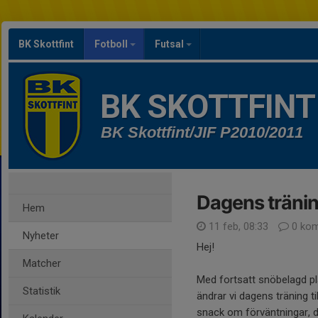
BK Skottfint
Fotboll
Futsal
BK SKOTTFINT
BK Skottfint/JIF P2010/2011
Dagens tränin
Hem
11 feb, 08:33
0 kom
Nyheter
Hej!
Matcher
Med fortsatt snöbelagd plan
Statistik
ändrar vi dagens träning t
snack om förväntningar, dju