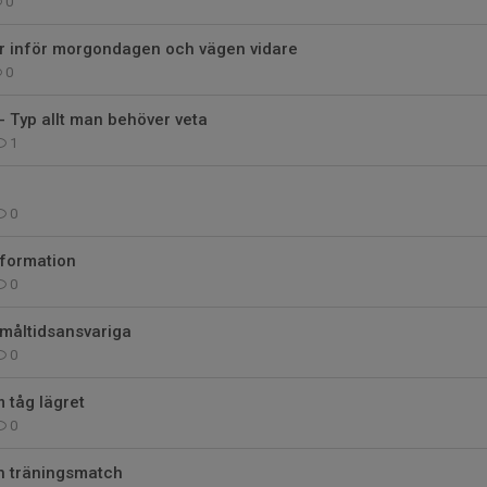
0
ar inför morgondagen och vägen vidare
0
- Typ allt man behöver veta
1
0
nformation
0
 måltidsansvariga
0
 tåg lägret
0
 träningsmatch