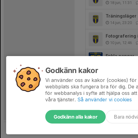
18 jun, 11:31
Träningsläger 
14 jun, 23:20
Fotografering 
10 jun, 12:46
Enkla pengar
15 maj, 09:54
Godkänn kakor
Dagens möte in
Vi använder oss av kakor (cookies) för 
27 apr, 11:49
webbplats ska fungera bra för dig. De
för webbanalys i syfte att hjälpa oss att
våra tjänster.
Så använder vi cookies
Godkänn alla kakor
Bara nödv
Tjäna pengar till laget