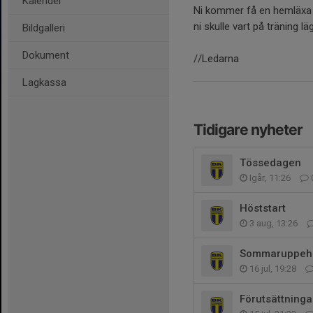
Kalender
Ni kommer få en hemläxa p
ni skulle vart på träning lä
Bildgalleri
Dokument
//Ledarna
Lagkassa
Tidigare nyheter
Tössedagen
Igår, 11:26
Höststart
3 aug, 13:26
Sommaruppehå
16 jul, 19:28
Förutsättninga