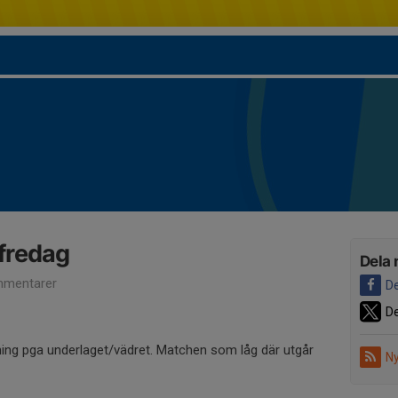
 fredag
Dela 
mentarer
De
De
äning pga underlaget/vädret. Matchen som låg där utgår
Ny