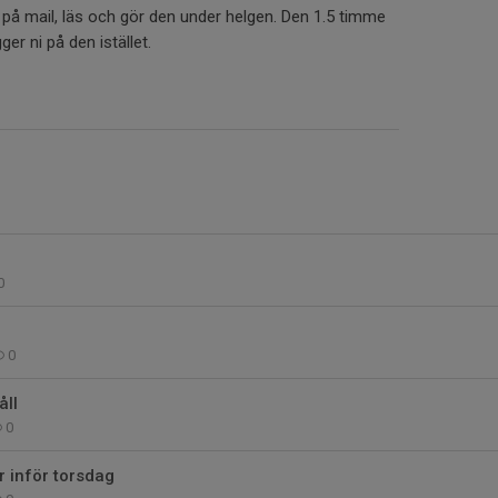
å mail, läs och gör den under helgen. Den 1.5 timme
gger ni på den istället.
0
0
ll
0
r inför torsdag