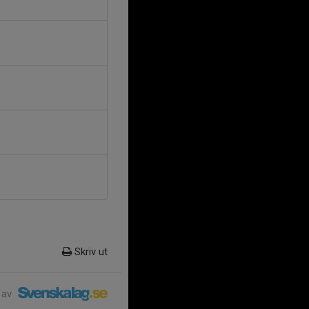
Skriv ut
 av