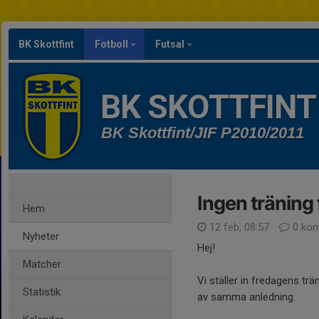
BK Skottfint
Fotboll
Futsal
BK SKOTTFINT
BK Skottfint/JIF P2010/2011
Ingen träning
Hem
12 feb, 08:57
0 kom
Nyheter
Hej!
Matcher
Vi ställer in fredagens tr
Statistik
av samma anledning.