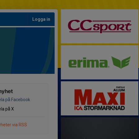
Logga in
nyhet
la på Facebook
la på X
heter via RSS