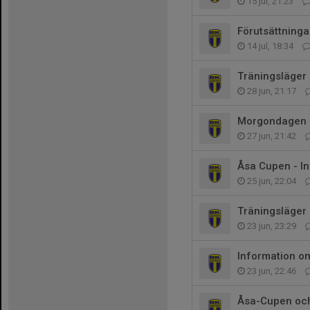
15 jul, 21:23
Förutsättning
14 jul, 18:34
Träningsläger 
28 jun, 21:17
Morgondagen
27 jun, 21:42
Åsa Cupen - I
25 jun, 22:04
Träningsläger
23 jun, 23:29
Information om
23 jun, 22:46
Åsa-Cupen och